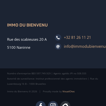
IMMO DU BIENVENU
+32 81 26 11 21
Rue des scabieuses 20 A
info@immodubienvenu
5100 Naninne
Numéro d’entreprise BE0 597.749.929 | Agents agréés IPI no 508.555
Autorité de surveillance: Institut professionnel des agents immobiliers | Rue du
Luxembourg 16 B – 1000 Bruxelles
Immo du Bienvenu ©
2026 | Proudly made by
VisualChoc