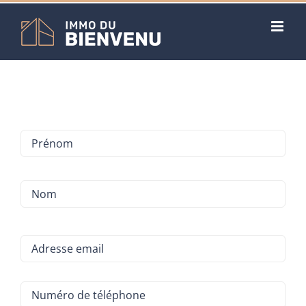
Skip
to
content
Nom
*
Pré
*
No
*
Email
*
Téléphone
*